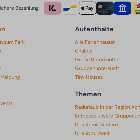
ichere Bezahlung
on
Aufenthalte
en zum Park
Alle Ferienhäuser
en
Chalets
Große Unterkünfte
n
Gruppenunterkunft
e Meldung
Tiny Houses
Themen
Events
Radurlaub in der Region Ac
Entdecke unsere Gruppenun
Urlaub mit Kindern
Urlaub zu zweit