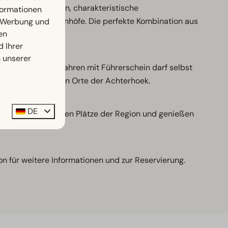
 Sie weite Wiesen, charakteristische
nformationen
idyllische Bauernhöfe. Die perfekte Kombination aus
, Werbung und
en
d Ihrer
n unserer
ten. Jeder ab 16 Jahren mit Führerschein darf selbst
n Sie die schönsten Orte der Achterhoek.
DE
ntlang der schönsten Plätze der Region und genießen
 für weitere Informationen und zur Reservierung.