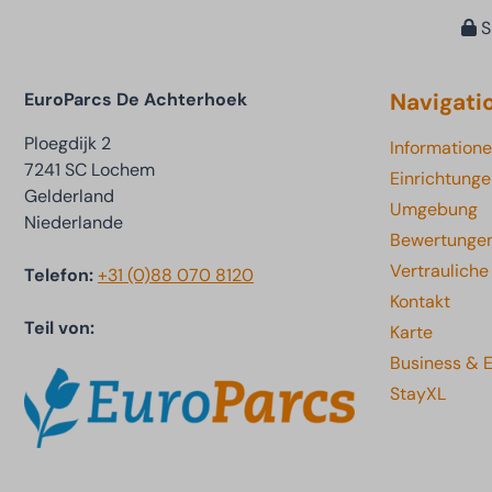
S
Navigati
EuroParcs De Achterhoek
Ploegdijk 2
Information
7241 SC Lochem
Einrichtung
Gelderland
Umgebung
Niederlande
Bewertunge
Vertraulich
Telefon:
+31 (0)88 070 8120
Kontakt
Teil von:
Karte
Business & 
StayXL