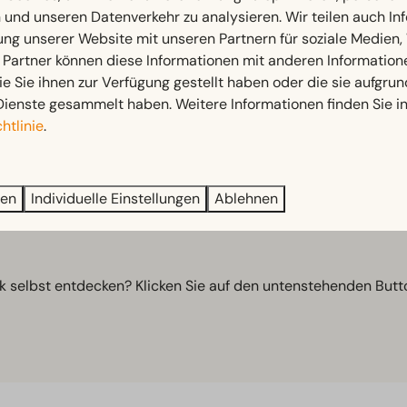
 Landschaft. Während Ihrer Fahrt mit dem E-Chopper genießen
n und unseren Datenverkehr zu analysieren. Wir teilen auch I
d Laren. Unterwegs passieren Sie Schlösser, Landgüter und 
ung unserer Website mit unseren Partnern für soziale Medien
 Partner können diese Informationen mit anderen Information
ie Sie ihnen zur Verfügung gestellt haben oder die sie aufgrun
Dienste gesammelt haben. Weitere Informationen finden Sie i
 mit der Familie, dem Partner, Freunden, Kollegen oder Verwand
htlinie
.
 mitfahren. Genießen Sie gemeinsam die Freiheit und entdecke
ren
Individuelle Einstellungen
Ablehnen
dene Routen herunterladen. So navigieren Sie ganz einfach e
selbst entdecken? Klicken Sie auf den untenstehenden Button