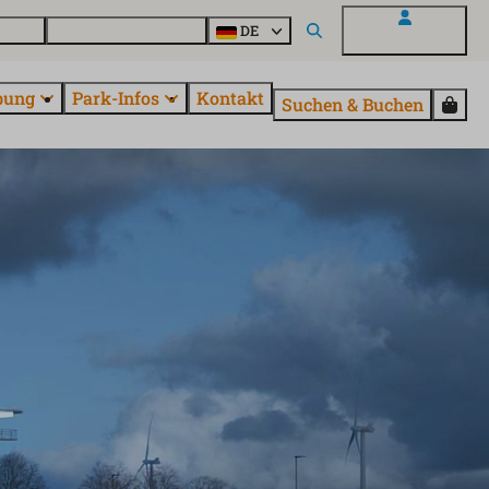
Parcs
Alle Parks entdecken
DE
Mein EuroParcs
bung
Park-Infos
Kontakt
Suchen & Buchen