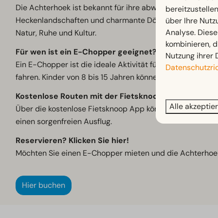
Die Achterhoek ist bekannt für ihre abwechslungsreiche
bereitzustelle
Heckenlandschaften und charmante Dörfer wie Barchem un
über Ihre Nutz
Analyse. Diese
Natur, Ruhe und Kultur.
kombinieren, d
Für wen ist ein E-Chopper geeignet?
Nutzung ihrer 
Ein E-Chopper ist die ideale Aktivität für einen Ausflug
Datenschutzric
fahren. Kinder von 8 bis 15 Jahren können sicher hinten
Kostenlose Routen mit der Fietsknoop App
Alle akzeptie
Über die kostenlose Fietsknoop App können Sie verschie
einen sorgenfreien Ausflug.
Reservieren? Klicken Sie hier!
Möchten Sie einen E-Chopper mieten und die Achterhoek 
Hier buchen