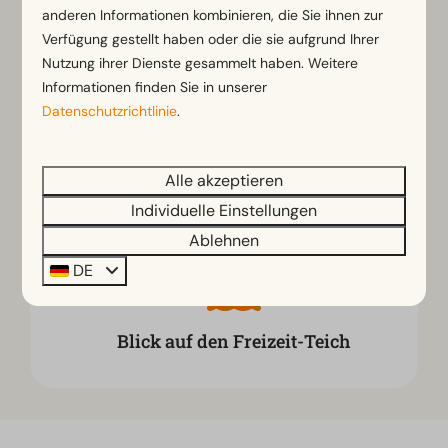
Separates Kleinkind- und
anderen Informationen kombinieren, die Sie ihnen zur
Verfügung gestellt haben oder die sie aufgrund Ihrer
Kinderbecken
Nutzung ihrer Dienste gesammelt haben. Weitere
Informationen finden Sie in unserer
Datenschutzrichtlinie
.
Ob bei gutem oder schlechtem Wetter:
Alle akzeptieren
Wasserspaß garantiert
Individuelle Einstellungen
Ablehnen
DE
Blick auf den Freizeit-Teich