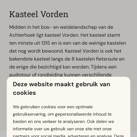
Kasteel Vorden
Midden in het bos- en weidelandschap van de
Achterhoek ligt kasteel Vorden. Het kasteel stamt
ten minste uit 1315 en is een van de weinige kastelen
dat nog wordt bewoond. Kasteel Vorden is ook het
bekendste kasteel langs de 8 kastelen fietsroute en
de enige die bezichtigd kan worden. Tijdens een
audiotour of rondleiding kunnen verschillende
vertrekken van het kasteel met eigen ogen bekeken
Deze website maakt gebruik van
worden. In de omgeving zijn ook wandel- en
cookies
fietsroutes, waaronder het Pieterpad, te vinden.
We gebruiken cookies voor een optimale
gebruikservaring, om gepersonaliseerde inhoud te
Meer informatie
bieden en ons verkeer te analyseren. Ook delen we
informatie over uw gebruik van onze site met onze
partners voor social media, adverteren en analyse. Deze